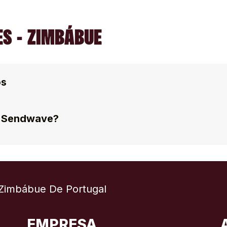
S - ZIMBÁBUE
os
 a Sendwave?
Zimbábue De Portugal
EMPRESA