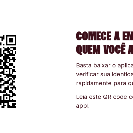
COMECE A EN
QUEM VOCÊ 
Basta baixar o aplica
verificar sua identid
rapidamente para q
Leia este QR code c
app!