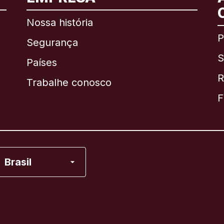
Internacional
English
Nossa história
P
Segurança
S
Brasil
Países
R
Trabalhe conosco
Canadá
English
F
Canadá
Français
Espanha
Brasil
Estados Unidos
França