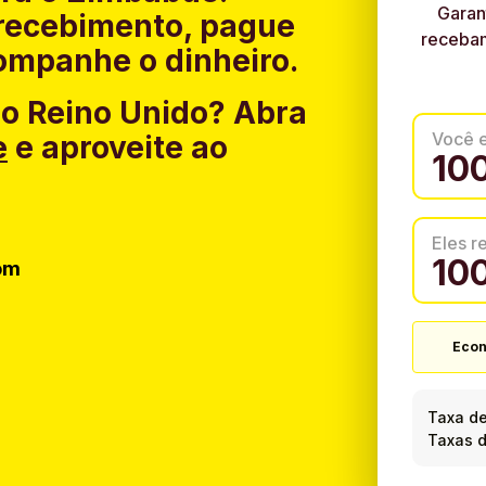
Garan
recebimento, pague
recebam
companhe o dinheiro.
do Reino Unido?
Abra
Você 
e
e aproveite ao
Eles 
om
Econ
Taxa d
Taxas d