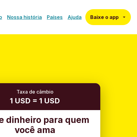
Baixe o app
o
Nossa história
Países
Ajuda
Taxa de câmbio
1 USD = 1 USD
e dinheiro para quem
você ama