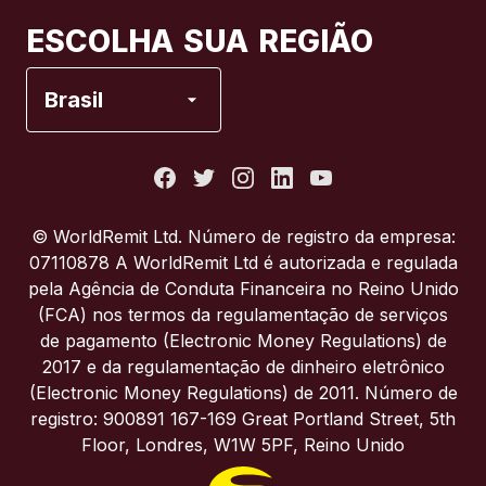
Canadá
Français
ESCOLHA SUA REGIÃO
Espanha
Brasil
Estados Unidos
França
© WorldRemit Ltd. Número de registro da empresa:
07110878 A WorldRemit Ltd é autorizada e regulada
Itália
pela Agência de Conduta Financeira no Reino Unido
(FCA) nos termos da regulamentação de serviços
de pagamento (Electronic Money Regulations) de
Portugal
2017 e da regulamentação de dinheiro eletrônico
(Electronic Money Regulations) de 2011. Número de
Reino Unido
registro: 900891 167-169 Great Portland Street, 5th
Floor, Londres, W1W 5PF, Reino Unido