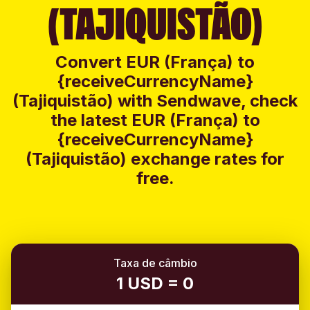
(TAJIQUISTÃO)
Convert EUR (França) to
{receiveCurrencyName}
(Tajiquistão) with Sendwave, check
the latest EUR (França) to
{receiveCurrencyName}
(Tajiquistão) exchange rates for
free.
Taxa de câmbio
1 USD = 0