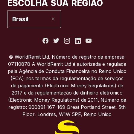
ESCOLHA SUA REGIÃO
Espanha
Brasil
Estados Unidos
França
© WorldRemit Ltd. Número de registro da empresa:
07110878 A WorldRemit Ltd é autorizada e regulada
Itália
pela Agência de Conduta Financeira no Reino Unido
(FCA) nos termos da regulamentação de serviços
de pagamento (Electronic Money Regulations) de
Portugal
2017 e da regulamentação de dinheiro eletrônico
(Electronic Money Regulations) de 2011. Número de
Reino Unido
registro: 900891 167-169 Great Portland Street, 5th
Floor, Londres, W1W 5PF, Reino Unido