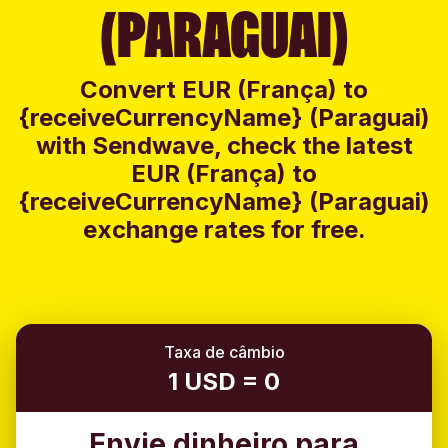
(PARAGUAI)
Convert EUR (França) to
{receiveCurrencyName} (Paraguai)
with Sendwave, check the latest
EUR (França) to
{receiveCurrencyName} (Paraguai)
exchange rates for free.
Taxa de câmbio
1 USD = 0
Envie dinheiro para