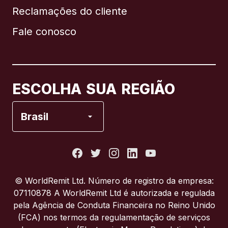
Reclamações do cliente
Brasil
Fale conosco
Canadá
English
Canadá
Français
ESCOLHA SUA REGIÃO
Espanha
Brasil
Estados Unidos
França
© WorldRemit Ltd. Número de registro da empresa:
07110878 A WorldRemit Ltd é autorizada e regulada
Itália
pela Agência de Conduta Financeira no Reino Unido
(FCA) nos termos da regulamentação de serviços