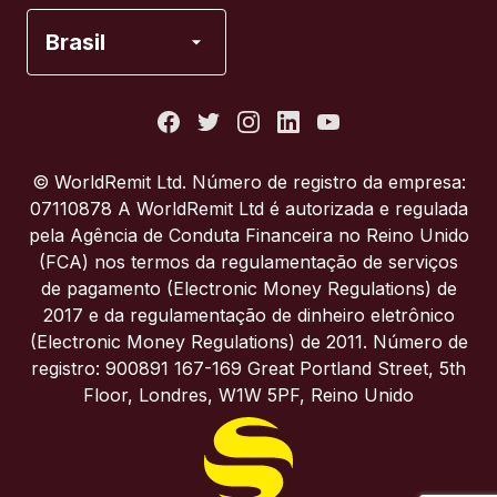
Espanha
Brasil
Estados Unidos
França
© WorldRemit Ltd. Número de registro da empresa:
07110878 A WorldRemit Ltd é autorizada e regulada
Itália
pela Agência de Conduta Financeira no Reino Unido
(FCA) nos termos da regulamentação de serviços
de pagamento (Electronic Money Regulations) de
Portugal
2017 e da regulamentação de dinheiro eletrônico
(Electronic Money Regulations) de 2011. Número de
Reino Unido
registro: 900891 167-169 Great Portland Street, 5th
Floor, Londres, W1W 5PF, Reino Unido