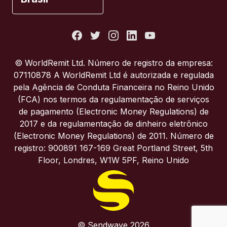
Estados Unidos
França
© WorldRemit Ltd. Número de registro da empresa:
07110878 A WorldRemit Ltd é autorizada e regulada
Itália
pela Agência de Conduta Financeira no Reino Unido
(FCA) nos termos da regulamentação de serviços
de pagamento (Electronic Money Regulations) de
Portugal
2017 e da regulamentação de dinheiro eletrônico
(Electronic Money Regulations) de 2011. Número de
Reino Unido
registro: 900891 167-169 Great Portland Street, 5th
Floor, Londres, W1W 5PF, Reino Unido
© Sendwave 2026