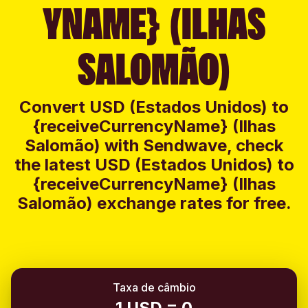
YNAME} (ILHAS
SALOMÃO)
Convert USD (Estados Unidos) to
{receiveCurrencyName} (Ilhas
Salomão) with Sendwave, check
the latest USD (Estados Unidos) to
{receiveCurrencyName} (Ilhas
Salomão) exchange rates for free.
Taxa de câmbio
1 USD = 0