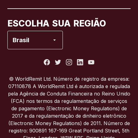
Canadá
Français
ESCOLHA SUA REGIÃO
Espanha
Brasil
Estados Unidos
França
© WorldRemit Ltd. Número de registro da empresa:
07110878 A WorldRemit Ltd é autorizada e regulada
Itália
pela Agência de Conduta Financeira no Reino Unido
(FCA) nos termos da regulamentação de serviços
de pagamento (Electronic Money Regulations) de
Portugal
2017 e da regulamentação de dinheiro eletrônico
(Electronic Money Regulations) de 2011. Número de
Reino Unido
registro: 900891 167-169 Great Portland Street, 5th