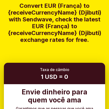
Convert EUR (França) to
{receiveCurrencyName} (Djibuti)
with Sendwave, check the latest
EUR (França) to
{receiveCurrencyName} (Djibuti)
exchange rates for free.
Taxa de câmbio
1 USD = 0
Envie dinheiro para
quem você ama
Garantimos que as pessoas que você ama