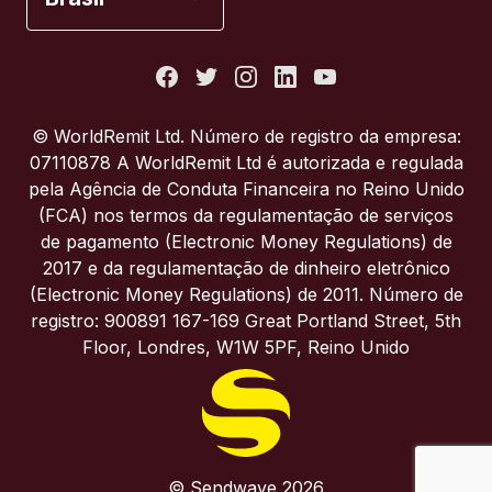
Estados Unidos
França
© WorldRemit Ltd. Número de registro da empresa:
07110878 A WorldRemit Ltd é autorizada e regulada
Itália
pela Agência de Conduta Financeira no Reino Unido
(FCA) nos termos da regulamentação de serviços
de pagamento (Electronic Money Regulations) de
Portugal
2017 e da regulamentação de dinheiro eletrônico
(Electronic Money Regulations) de 2011. Número de
Reino Unido
registro: 900891 167-169 Great Portland Street, 5th
Floor, Londres, W1W 5PF, Reino Unido
© Sendwave 2026