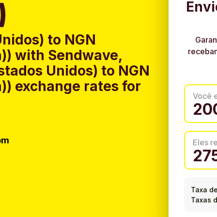
)
Envi
Unidos) to NGN
Garan
recebam
a)) with Sendwave,
Estados Unidos) to NGN
a)) exchange rates for
Você 
om
Eles 
Taxa d
Taxas d