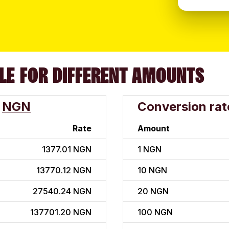
LE FOR DIFFERENT AMOUNTS
NGN
Conversion rat
Rate
Amount
1377.01 NGN
1
NGN
13770.12 NGN
10
NGN
27540.24 NGN
20
NGN
137701.20 NGN
100
NGN