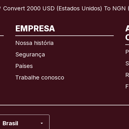
Convert 2000 USD (Estados Unidos) To NGN (
/
EMPRESA
Internacional
English
Nossa história
P
Segurança
S
Brasil
Países
R
Trabalhe conosco
Canadá
English
F
Canadá
Français
Espanha
Brasil