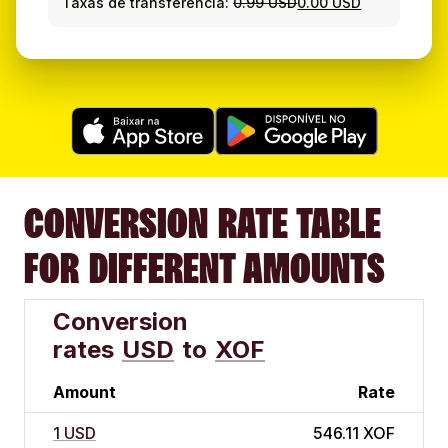
Taxas de transferência:
0.99 USD
0.00 USD
CONVERSION RATE TABLE
FOR DIFFERENT AMOUNTS
Conversion
rates
USD
to
XOF
Amount
Rate
1 USD
546.11 XOF