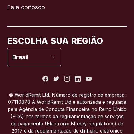
Fale conosco
Canadá
English
Canadá
Français
ESCOLHA SUA REGIÃO
Espanha
Brasil
Estados Unidos
França
© WorldRemit Ltd. Número de registro da empresa:
07110878 A WorldRemit Ltd é autorizada e regulada
Itália
pela Agência de Conduta Financeira no Reino Unido
(FCA) nos termos da regulamentação de serviços
de pagamento (Electronic Money Regulations) de
Portugal
2017 e da regulamentação de dinheiro eletrônico