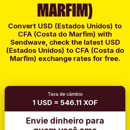
MARFIM)
Convert USD (Estados Unidos) to
CFA (Costa do Marfim) with
Sendwave, check the latest USD
(Estados Unidos) to CFA (Costa do
Marfim) exchange rates for free.
Taxa de câmbio
1 USD = 546.11 XOF
Envie dinheiro para