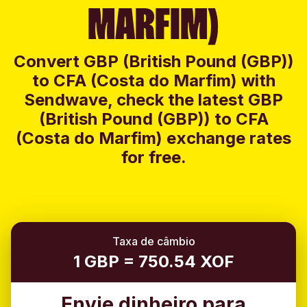
MARFIM)
Convert GBP (British Pound (GBP))
to CFA (Costa do Marfim) with
Sendwave, check the latest GBP
(British Pound (GBP)) to CFA
(Costa do Marfim) exchange rates
for free.
Taxa de câmbio
1 GBP = 750.54 XOF
Envie dinheiro para