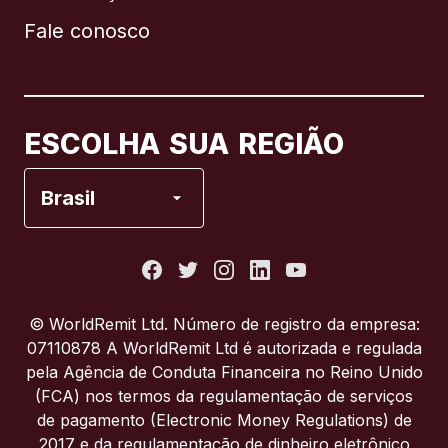
Fale conosco
Canadá
English
Canadá
Français
ESCOLHA SUA REGIÃO
Espanha
Brasil
Estados Unidos
França
© WorldRemit Ltd. Número de registro da empresa:
07110878 A WorldRemit Ltd é autorizada e regulada
Itália
pela Agência de Conduta Financeira no Reino Unido
(FCA) nos termos da regulamentação de serviços
de pagamento (Electronic Money Regulations) de
Portugal
2017 e da regulamentação de dinheiro eletrônico