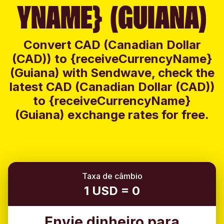
YNAME} (GUIANA)
Convert CAD (Canadian Dollar
(CAD)) to {receiveCurrencyName}
(Guiana) with Sendwave, check the
latest CAD (Canadian Dollar (CAD))
to {receiveCurrencyName}
(Guiana) exchange rates for free.
Taxa de câmbio
1 USD = 0
Envie dinheiro para