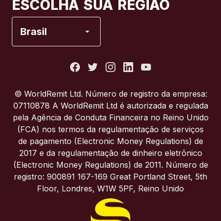
ESCOLHA SUA REGIÃO
Espanha
Brasil
Estados Unidos
França
© WorldRemit Ltd. Número de registro da empresa:
07110878 A WorldRemit Ltd é autorizada e regulada
Itália
pela Agência de Conduta Financeira no Reino Unido
(FCA) nos termos da regulamentação de serviços
de pagamento (Electronic Money Regulations) de
Portugal
2017 e da regulamentação de dinheiro eletrônico
(Electronic Money Regulations) de 2011. Número de
Reino Unido
registro: 900891 167-169 Great Portland Street, 5th
Floor, Londres, W1W 5PF, Reino Unido