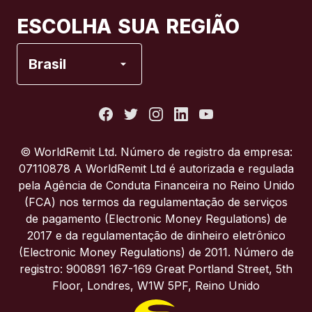
Canadá
Français
ESCOLHA SUA REGIÃO
Espanha
Brasil
Estados Unidos
França
© WorldRemit Ltd. Número de registro da empresa:
07110878 A WorldRemit Ltd é autorizada e regulada
Itália
pela Agência de Conduta Financeira no Reino Unido
(FCA) nos termos da regulamentação de serviços
de pagamento (Electronic Money Regulations) de
Portugal
2017 e da regulamentação de dinheiro eletrônico
(Electronic Money Regulations) de 2011. Número de
Reino Unido
registro: 900891 167-169 Great Portland Street, 5th
Floor, Londres, W1W 5PF, Reino Unido