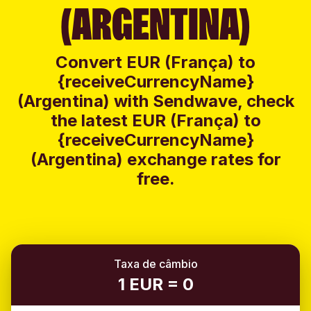
(ARGENTINA)
Convert EUR (França) to
{receiveCurrencyName}
(Argentina) with Sendwave, check
the latest EUR (França) to
{receiveCurrencyName}
(Argentina) exchange rates for
free.
Taxa de câmbio
1 EUR = 0