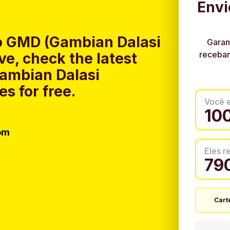
Envi
o GMD (Gambian Dalasi
Garan
recebam
e, check the latest
Gambian Dalasi
s for free.
Você 
om
Eles 
Cart