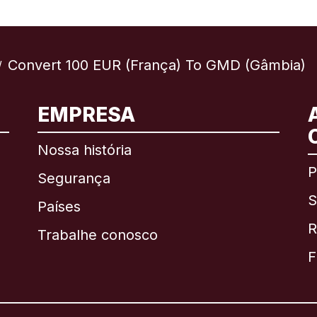
Convert 100 EUR (França) To GMD (Gâmbia)
/
EMPRESA
Internacional
English
Nossa história
P
Segurança
S
Brasil
Países
R
Trabalhe conosco
Canadá
English
F
Canadá
Français