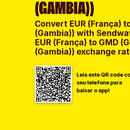
(GAMBIA))
Convert EUR (França) t
(Gambia)) with Sendwav
EUR (França) to GMD (
(Gambia)) exchange rate
Leia este QR code c
seu telefone para
baixar o app!