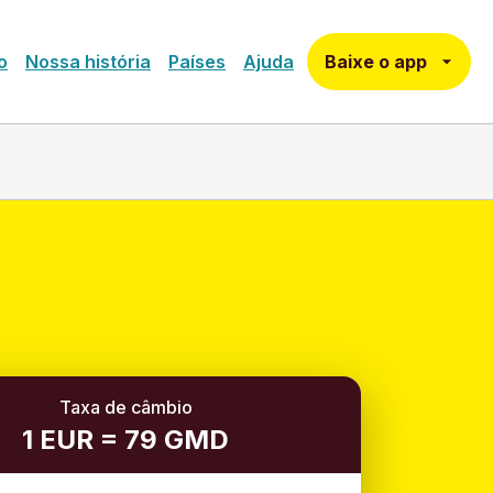
Baixe o app
o
Nossa história
Países
Ajuda
Taxa de câmbio
1 EUR = 79 GMD