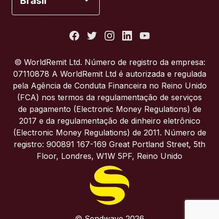
Brasil
Estados Unidos
França
© WorldRemit Ltd. Número de registro da empresa:
07110878 A WorldRemit Ltd é autorizada e regulada
Itália
pela Agência de Conduta Financeira no Reino Unido
(FCA) nos termos da regulamentação de serviços
de pagamento (Electronic Money Regulations) de
Portugal
2017 e da regulamentação de dinheiro eletrônico
(Electronic Money Regulations) de 2011. Número de
Reino Unido
registro: 900891 167-169 Great Portland Street, 5th
Floor, Londres, W1W 5PF, Reino Unido
© Sendwave 2026