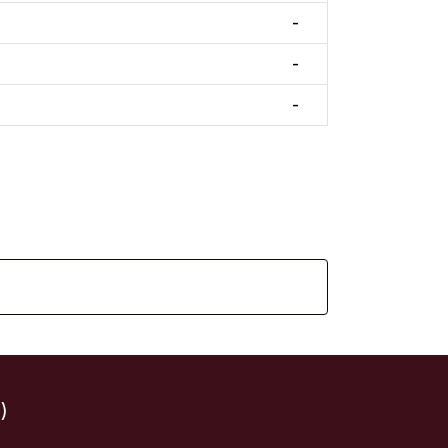
-
-
-
)