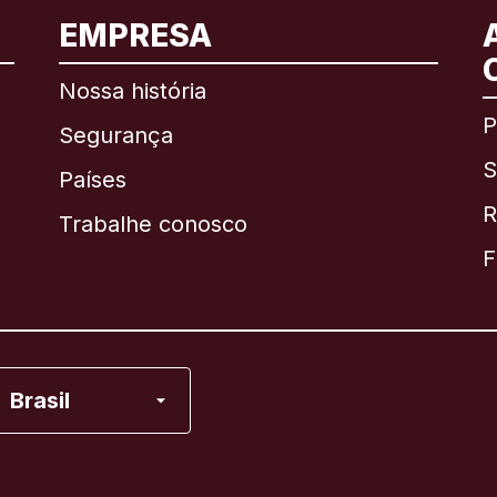
EMPRESA
Internacional
English
Nossa história
P
Segurança
S
Brasil
Países
R
Trabalhe conosco
Canadá
English
F
Canadá
Français
Espanha
Brasil
Estados Unidos