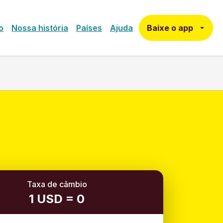
Baixe o app
o
Nossa história
Países
Ajuda
Taxa de câmbio
1 USD = 0