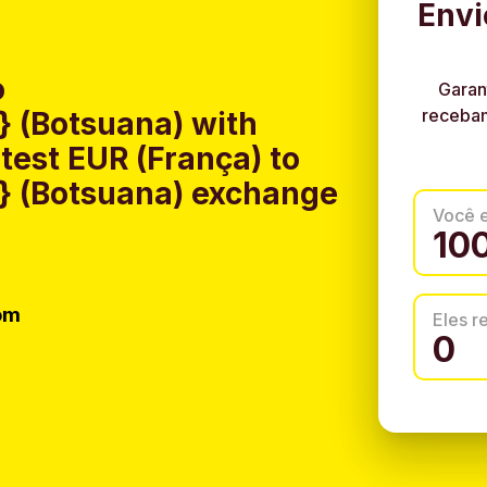
Envi
o
Garan
recebam
 (Botsuana) with
test EUR (França) to
 (Botsuana) exchange
Você 
om
Eles 