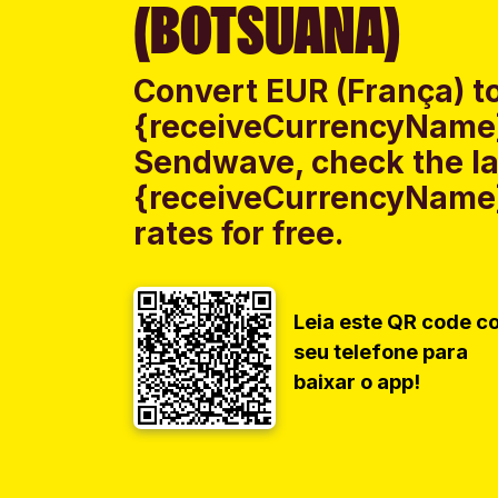
(BOTSUANA)
Convert EUR (França) t
{receiveCurrencyName}
Sendwave, check the la
{receiveCurrencyName}
rates for free.
Leia este QR code c
seu telefone para
baixar o app!