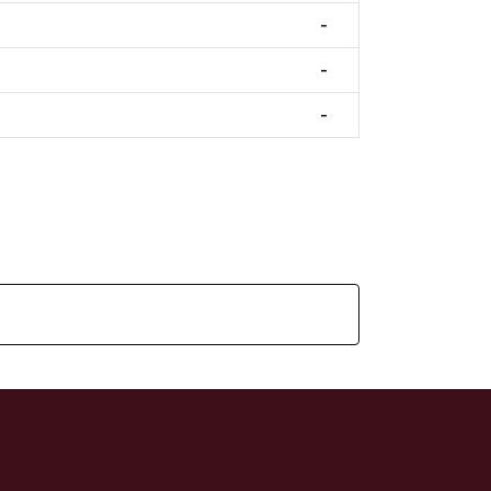
-
-
-