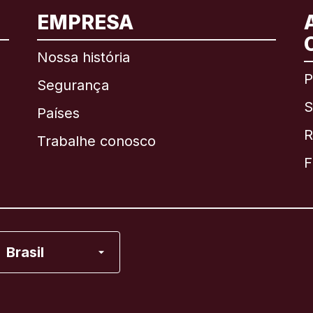
EMPRESA
Internacional
English
Nossa história
P
Segurança
S
Brasil
Países
R
Trabalhe conosco
Canadá
English
F
Canadá
Français
Espanha
Brasil
Estados Unidos