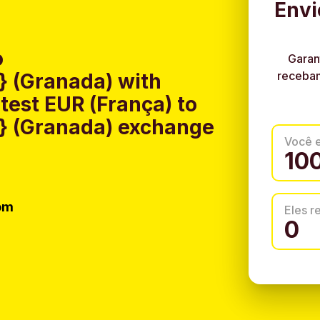
Envi
o
Garan
recebam
 (Granada) with
test EUR (França) to
} (Granada) exchange
Você 
om
Eles 