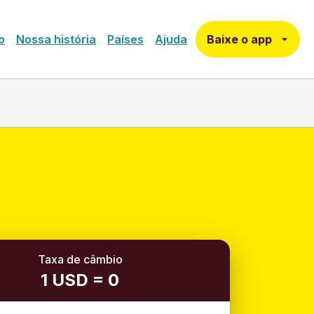
Baixe o app
o
Nossa história
Países
Ajuda
Taxa de câmbio
1 USD = 0