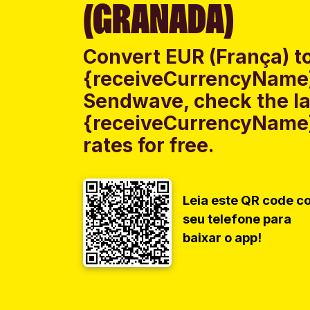
(GRANADA)
Convert EUR (França) t
{receiveCurrencyName}
Sendwave, check the la
{receiveCurrencyName
rates for free.
Leia este QR code c
seu telefone para
baixar o app!