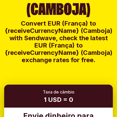
(CAMBOJA)
Convert EUR (França) to
{receiveCurrencyName} (Camboja)
with Sendwave, check the latest
EUR (França) to
{receiveCurrencyName} (Camboja)
exchange rates for free.
Taxa de câmbio
1 USD = 0
Envie dinheiro para