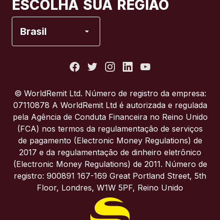
ESCOLHA SUA REGIÃO
Espanha
Brasil
Estados Unidos
França
© WorldRemit Ltd. Número de registro da empresa:
07110878 A WorldRemit Ltd é autorizada e regulada
Itália
pela Agência de Conduta Financeira no Reino Unido
(FCA) nos termos da regulamentação de serviços
de pagamento (Electronic Money Regulations) de
Portugal
2017 e da regulamentação de dinheiro eletrônico
(Electronic Money Regulations) de 2011. Número de
Reino Unido
registro: 900891 167-169 Great Portland Street, 5th
Floor, Londres, W1W 5PF, Reino Unido