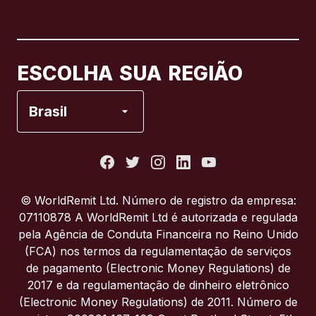
Canadá
English
Canadá
Français
ESCOLHA SUA REGIÃO
Espanha
Brasil
Estados Unidos
França
© WorldRemit Ltd. Número de registro da empresa:
07110878 A WorldRemit Ltd é autorizada e regulada
Itália
pela Agência de Conduta Financeira no Reino Unido
(FCA) nos termos da regulamentação de serviços
de pagamento (Electronic Money Regulations) de
Portugal
2017 e da regulamentação de dinheiro eletrônico
(Electronic Money Regulations) de 2011. Número de