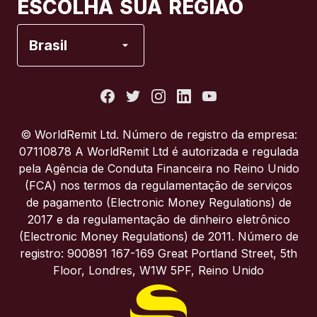
ESCOLHA SUA REGIÃO
Espanha
Brasil
Estados Unidos
França
© WorldRemit Ltd. Número de registro da empresa:
07110878 A WorldRemit Ltd é autorizada e regulada
Itália
pela Agência de Conduta Financeira no Reino Unido
(FCA) nos termos da regulamentação de serviços
de pagamento (Electronic Money Regulations) de
Portugal
2017 e da regulamentação de dinheiro eletrônico
(Electronic Money Regulations) de 2011. Número de
Reino Unido
registro: 900891 167-169 Great Portland Street, 5th
Floor, Londres, W1W 5PF, Reino Unido