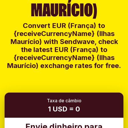
MAURÍCIO)
Convert EUR (França) to
{receiveCurrencyName} (Ilhas
Maurício) with Sendwave, check
the latest EUR (França) to
{receiveCurrencyName} (Ilhas
Maurício) exchange rates for free.
Taxa de câmbio
1 USD = 0
Envie dinheiro para