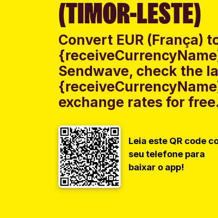
(TIMOR-LESTE)
Convert EUR (França) t
{receiveCurrencyName}
Sendwave, check the la
{receiveCurrencyName}
exchange rates for free
Leia este QR code c
seu telefone para
baixar o app!