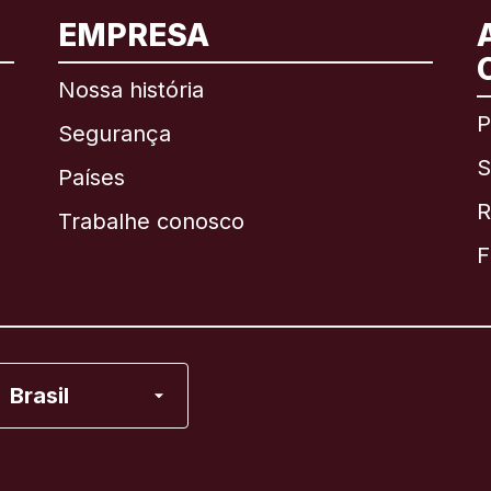
EMPRESA
Internacional
English
Nossa história
P
Segurança
S
Brasil
Países
R
Trabalhe conosco
Canadá
English
F
Canadá
Français
Espanha
Brasil
Estados Unidos