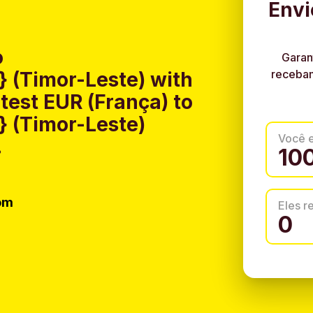
Envi
o
Garan
recebam
 (Timor-Leste) with
test EUR (França) to
 (Timor-Leste)
Você 
.
om
Eles 