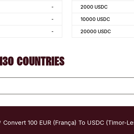
-
2000
USDC
-
10000
USDC
-
20000
USDC
130 COUNTRIES
Convert 100 EUR (França) To USDC (Timor-Le
/