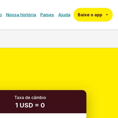
Baixe o app
o
Nossa história
Países
Ajuda
Taxa de câmbio
1 USD = 0