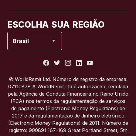
Canadá
Français
ESCOLHA SUA REGIÃO
Espanha
Brasil
Estados Unidos
França
© WorldRemit Ltd. Número de registro da empresa:
07110878 A WorldRemit Ltd é autorizada e regulada
Itália
pela Agência de Conduta Financeira no Reino Unido
(FCA) nos termos da regulamentação de serviços
de pagamento (Electronic Money Regulations) de
Portugal
2017 e da regulamentação de dinheiro eletrônico
(Electronic Money Regulations) de 2011. Número de
Reino Unido
registro: 900891 167-169 Great Portland Street, 5th