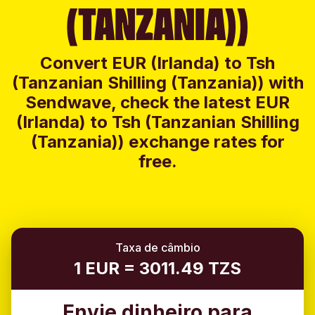
(TANZANIA))
Convert EUR (Irlanda) to Tsh
(Tanzanian Shilling (Tanzania)) with
Sendwave, check the latest EUR
(Irlanda) to Tsh (Tanzanian Shilling
(Tanzania)) exchange rates for
free.
Taxa de câmbio
1 EUR = 3011.49 TZS
Envie dinheiro para