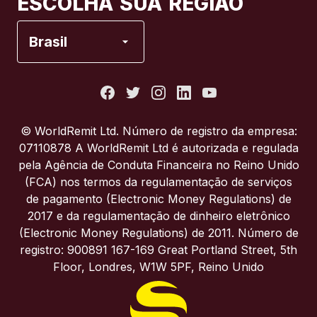
ESCOLHA SUA REGIÃO
Espanha
Brasil
Estados Unidos
França
© WorldRemit Ltd. Número de registro da empresa:
07110878 A WorldRemit Ltd é autorizada e regulada
Itália
pela Agência de Conduta Financeira no Reino Unido
(FCA) nos termos da regulamentação de serviços
de pagamento (Electronic Money Regulations) de
Portugal
2017 e da regulamentação de dinheiro eletrônico
(Electronic Money Regulations) de 2011. Número de
Reino Unido
registro: 900891 167-169 Great Portland Street, 5th
Floor, Londres, W1W 5PF, Reino Unido