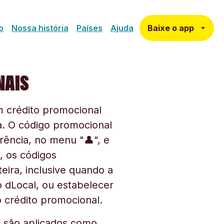
Baixe o app
o
Nossa história
Países
Ajuda
NAIS
 crédito promocional
a. O código promocional
rência, no menu "👤", e
, os códigos
ira, inclusive quando a
dLocal, ou estabelecer
 crédito promocional.
l são aplicados como