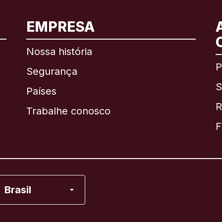
EMPRESA
Internacional
English
Nossa história
P
Segurança
S
Brasil
Países
R
Trabalhe conosco
Canadá
English
F
Canadá
Français
Espanha
Brasil
Estados Unidos