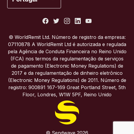
Estados Unidos
França
© WorldRemit Ltd. Número de registro da empresa:
07110878 A WorldRemit Ltd é autorizada e regulada
Itália
pela Agência de Conduta Financeira no Reino Unido
(FCA) nos termos da regulamentação de serviços
de pagamento (Electronic Money Regulations) de
Portugal
2017 e da regulamentação de dinheiro eletrônico
(Electronic Money Regulations) de 2011. Número de
Reino Unido
registro: 900891 167-169 Great Portland Street, 5th
Floor, Londres, W1W 5PF, Reino Unido
© Sendwave 2026