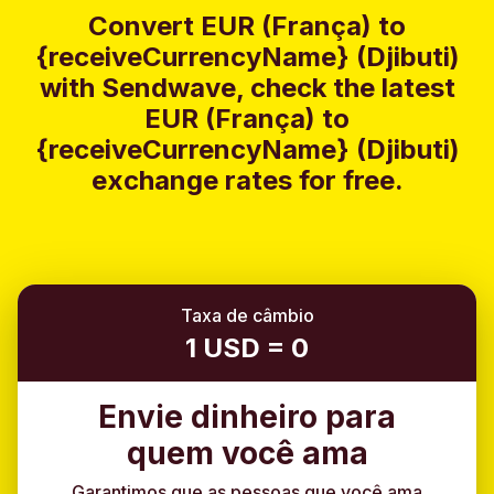
Convert EUR (França) to
{receiveCurrencyName} (Djibuti)
with Sendwave, check the latest
EUR (França) to
{receiveCurrencyName} (Djibuti)
exchange rates for free.
Taxa de câmbio
1 USD = 0
Envie dinheiro para
quem você ama
Garantimos que as pessoas que você ama