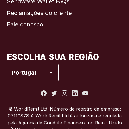
Sendwave Wallet FAQs
Reclamações do cliente
Brasil
Fale conosco
Canadá
English
Canadá
Français
ESCOLHA SUA REGIÃO
Espanha
Portugal
Estados Unidos
França
© WorldRemit Ltd. Número de registro da empresa:
07110878 A WorldRemit Ltd é autorizada e regulada
Itália
pela Agência de Conduta Financeira no Reino Unido