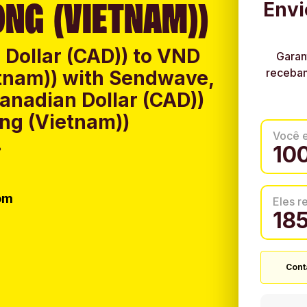
NG (VIETNAM))
Envi
Dollar (CAD)) to VND
Garan
recebam
tnam)) with Sendwave,
anadian Dollar (CAD))
ng (Vietnam))
Você 
.
om
Eles 
Cont