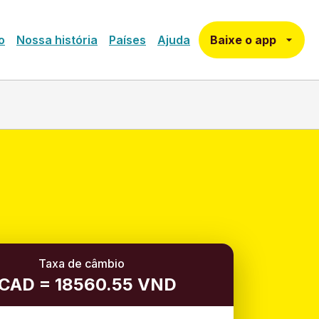
Baixe o app
o
Nossa história
Países
Ajuda
Taxa de câmbio
 CAD = 18560.55 VND