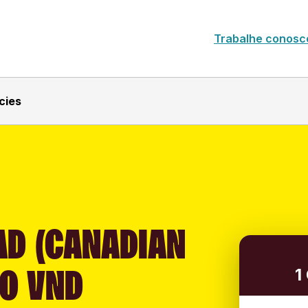
Trabalhe conosc
cies
AD (CANADIAN
TO VND
1