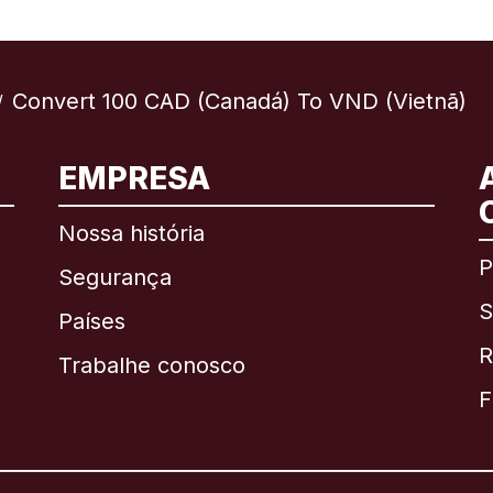
Convert 100 CAD (Canadá) To VND (Vietnã)
/
EMPRESA
Internacional
English
Nossa história
P
Segurança
S
Brasil
Países
R
Trabalhe conosco
Canadá
English
F
Canadá
Français