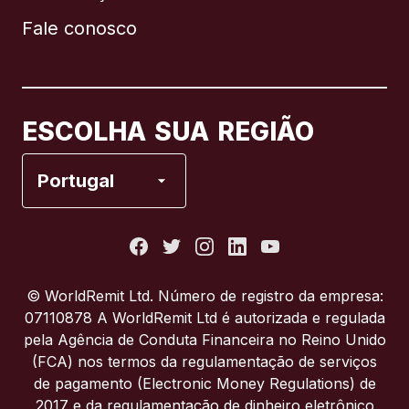
Fale conosco
Canadá
English
Canadá
Français
ESCOLHA SUA REGIÃO
Espanha
Portugal
Estados Unidos
França
© WorldRemit Ltd. Número de registro da empresa:
07110878 A WorldRemit Ltd é autorizada e regulada
Itália
pela Agência de Conduta Financeira no Reino Unido
(FCA) nos termos da regulamentação de serviços
de pagamento (Electronic Money Regulations) de
Portugal
2017 e da regulamentação de dinheiro eletrônico