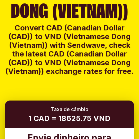
DONG (VIETNAM))
Convert CAD (Canadian Dollar
(CAD)) to VND (Vietnamese Dong
(Vietnam)) with Sendwave, check
the latest CAD (Canadian Dollar
(CAD)) to VND (Vietnamese Dong
(Vietnam)) exchange rates for free.
Taxa de câmbio
1 CAD = 18625.75 VND
Envie dinheiro para