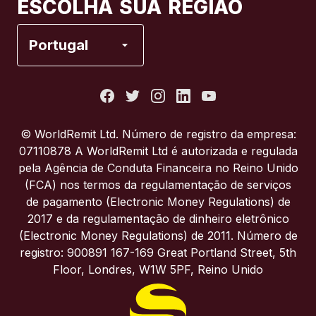
ESCOLHA SUA REGIÃO
Espanha
Portugal
Estados Unidos
França
© WorldRemit Ltd. Número de registro da empresa:
07110878 A WorldRemit Ltd é autorizada e regulada
Itália
pela Agência de Conduta Financeira no Reino Unido
(FCA) nos termos da regulamentação de serviços
de pagamento (Electronic Money Regulations) de
Portugal
2017 e da regulamentação de dinheiro eletrônico
(Electronic Money Regulations) de 2011. Número de
Reino Unido
registro: 900891 167-169 Great Portland Street, 5th
Floor, Londres, W1W 5PF, Reino Unido