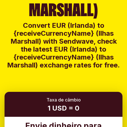
MARSHALL)
Convert EUR (Irlanda) to
{receiveCurrencyName} (Ilhas
Marshall) with Sendwave, check
the latest EUR (Irlanda) to
{receiveCurrencyName} (Ilhas
Marshall) exchange rates for free.
Taxa de câmbio
1 USD = 0
Envie dinheiro para