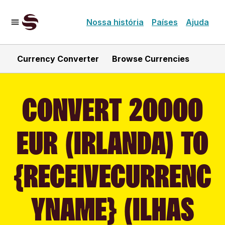
Nossa história
Países
Ajuda
Currency Converter
Browse Currencies
CONVERT 20000
EUR (IRLANDA) TO
{RECEIVECURRENC
YNAME} (ILHAS