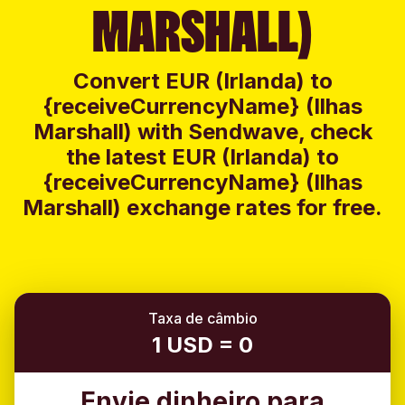
MARSHALL)
Convert EUR (Irlanda) to
{receiveCurrencyName} (Ilhas
Marshall) with Sendwave, check
the latest EUR (Irlanda) to
{receiveCurrencyName} (Ilhas
Marshall) exchange rates for free.
Taxa de câmbio
1 USD = 0
Envie dinheiro para