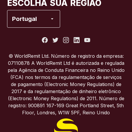
ESCOLHA SUA REGIÃO
Espanha
Portugal
Estados Unidos
França
© WorldRemit Ltd. Número de registro da empresa:
07110878 A WorldRemit Ltd é autorizada e regulada
Itália
pela Agência de Conduta Financeira no Reino Unido
(FCA) nos termos da regulamentação de serviços
de pagamento (Electronic Money Regulations) de
Portugal
2017 e da regulamentação de dinheiro eletrônico
(Electronic Money Regulations) de 2011. Número de
Reino Unido
registro: 900891 167-169 Great Portland Street, 5th
Floor, Londres, W1W 5PF, Reino Unido