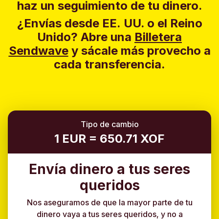
haz un seguimiento de tu dinero.
¿Envías desde EE. UU. o el Reino
Unido?
Abre una
Billetera
Sendwave
y sácale más provecho a
cada transferencia.
Tipo de cambio
1 EUR = 650.71 XOF
Envía dinero a tus seres
queridos
Nos aseguramos de que la mayor parte de tu
dinero vaya a tus seres queridos, y no a