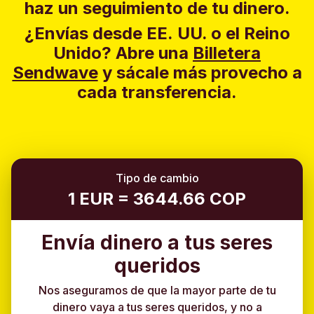
haz un seguimiento de tu dinero.
¿Envías desde EE. UU. o el Reino
Unido?
Abre una
Billetera
Sendwave
y sácale más provecho a
cada transferencia.
Tipo de cambio
1 EUR = 3644.66 COP
Envía dinero a tus seres
queridos
Nos aseguramos de que la mayor parte de tu
dinero vaya a tus seres queridos, y no a