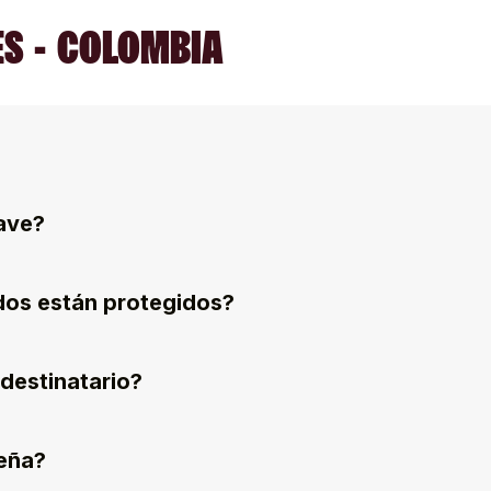
S - COLOMBIA
ave?
dos están protegidos?
destinatario?
eña?