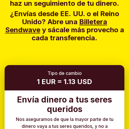
haz un seguimiento de tu dinero.
¿Envías desde EE. UU. o el Reino
Unido?
Abre una
Billetera
Sendwave
y sácale más provecho a
cada transferencia.
Tipo de cambio
1 EUR = 1.13 USD
Envía dinero a tus seres
queridos
Nos aseguramos de que la mayor parte de tu
dinero vaya a tus seres queridos, y no a