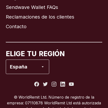
Sendwave Wallet FAQs
Reclamaciones de los clientes
Brasil
Contacto
Canadá
English
Canadá
Français
ELIGE TU REGIÓN
España
España
Estados Unidos
Francia
© WorldRemit Ltd. Número de registro de la
empresa: 07110878 WorldRemit Ltd está autorizada
Italia