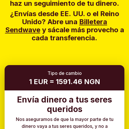
haz un seguimiento de tu dinero.
¿Envías desde EE. UU. o el Reino
Unido?
Abre una
Billetera
Sendwave
y sácale más provecho a
cada transferencia.
Tipo de cambio
1 EUR = 1591.46 NGN
Envía dinero a tus seres
queridos
Nos aseguramos de que la mayor parte de tu
dinero vaya a tus seres queridos, y no a