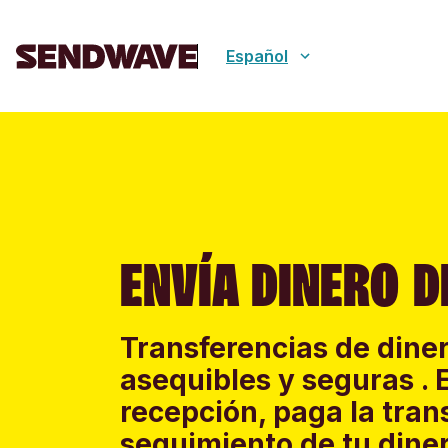
Español
ENVÍA DINERO D
Transferencias de diner
asequibles y seguras . 
recepción, paga la tran
seguimiento de tu diner