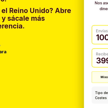
Nos as
dine
 el Reino Unido?
Abre
y sácale más
erencia.
Envías
o
ara
Recib
Mixx
Tipo de
Costes 