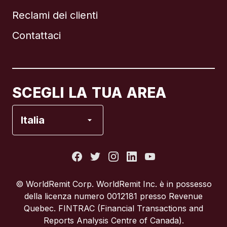
Reclami dei clienti
Brasile
Contattaci
Canada
English
Canada
Français
SCEGLI LA TUA AREA
Francia
Italia
Italia
Portogallo
© WorldRemit Corp.‍ WorldRemit Inc. è in possesso
della licenza numero 0012181 presso Revenue
Regno Unito
Quebec. FINTRAC (Financial Transactions and
Reports Analysis Centre of Canada).