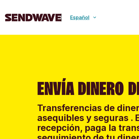
Español
ENVÍA DINERO D
Transferencias de diner
asequibles y seguras . 
recepción, paga la tran
seguimiento de tu diner