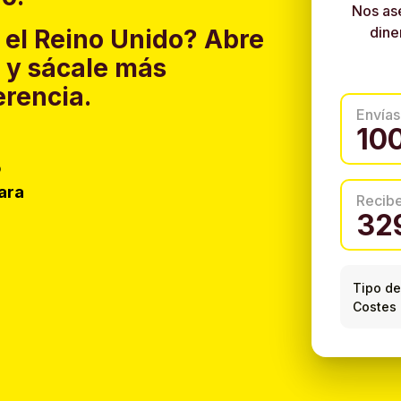
Nos as
dine
 el Reino Unido?
Abre
y sácale más
erencia.
Envías
o
ara
Recib
Tipo de
Costes 