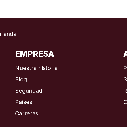
rlanda
EMPRESA
ional
English
Nuestra historia
P
Blog
S
Seguridad
R
Países
C
English
Carreras
Français