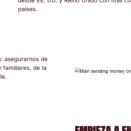
desde EE. UU. y Reino Unido con más c
países.
: asegurarnos de
 familiares, de la
le.
EMPIEZA A E