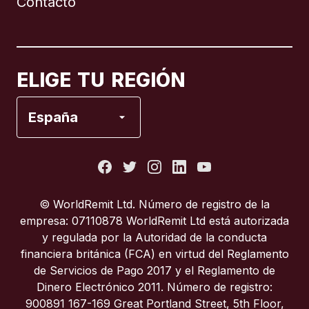
Contacto
Canadá
English
Canadá
Français
ELIGE TU REGIÓN
España
España
Estados Unidos
Francia
© WorldRemit Ltd. Número de registro de la
empresa: 07110878 WorldRemit Ltd está autorizada
Italia
y regulada por la Autoridad de la conducta
financiera británica (FCA) en virtud del Reglamento
de Servicios de Pago 2017 y el Reglamento de
Portugal
Dinero Electrónico 2011. Número de registro:
900891 167-169 Great Portland Street, 5th Floor,