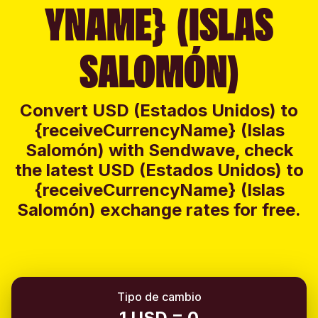
YNAME} (ISLAS
SALOMÓN)
Convert USD (Estados Unidos) to
{receiveCurrencyName} (Islas
Salomón) with Sendwave, check
the latest USD (Estados Unidos) to
{receiveCurrencyName} (Islas
Salomón) exchange rates for free.
Tipo de cambio
1 USD = 0