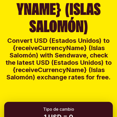
YNAME} (ISLAS
SALOMÓN)
Convert USD (Estados Unidos) to
{receiveCurrencyName} (Islas
Salomón) with Sendwave, check
the latest USD (Estados Unidos) to
{receiveCurrencyName} (Islas
Salomón) exchange rates for free.
Tipo de cambio
1 USD = 0