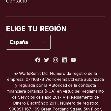
Contacto
Canadá
English
Canadá
Français
ELIGE TU REGIÓN
España
España
Estados Unidos
Francia
© WorldRemit Ltd. Número de registro de la
empresa: 07110878 WorldRemit Ltd está autorizada
Italia
y regulada por la Autoridad de la conducta
financiera británica (FCA) en virtud del Reglamento
de Servicios de Pago 2017 y el Reglamento de
Portugal
Dinero Electrónico 2011. Número de registro:
900891 167-169 Great Portland Street, 5th Floor,