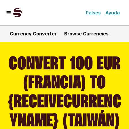
Países
Ayuda
Currency Converter
Browse Currencies
CONVERT 100 EUR
(FRANCIA) TO
{RECEIVECURRENC
YNAME} (TAIWÁN)