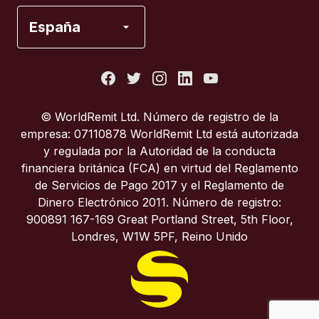
España
España
Estados Unidos
Francia
© WorldRemit Ltd. Número de registro de la
empresa: 07110878 WorldRemit Ltd está autorizada
Italia
y regulada por la Autoridad de la conducta
financiera británica (FCA) en virtud del Reglamento
de Servicios de Pago 2017 y el Reglamento de
Portugal
Dinero Electrónico 2011. Número de registro:
900891 167-169 Great Portland Street, 5th Floor,
Reino Unido
Londres, W1W 5PF, Reino Unido