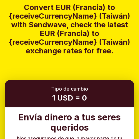
Convert EUR (Francia) to
{receiveCurrencyName} (Taiwán)
with Sendwave, check the latest
EUR (Francia) to
{receiveCurrencyName} (Taiwán)
exchange rates for free.
Tipo de cambio
1 USD = 0
Envía dinero a tus seres
queridos
Nos aseguramos de que la mayor parte de tu