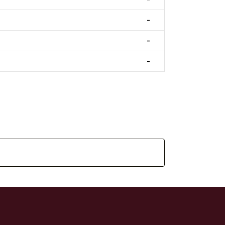
-
-
-
)