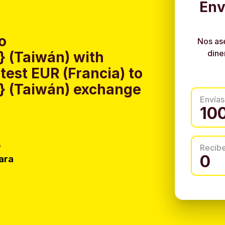
Env
o
Nos as
dine
 (Taiwán) with
est EUR (Francia) to
 (Taiwán) exchange
Envías
o
Recib
ara