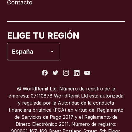
Contacto
Canadá
English
Canadá
Français
ELIGE TU REGIÓN
España
España
Estados Unidos
Francia
© WorldRemit Ltd. Número de registro de la
empresa: 07110878 WorldRemit Ltd está autorizada
Italia
y regulada por la Autoridad de la conducta
financiera británica (FCA) en virtud del Reglamento
de Servicios de Pago 2017 y el Reglamento de
Portugal
Dinero Electrónico 2011. Número de registro:
900891 167-169 Great Portland Street, 5th Floor,