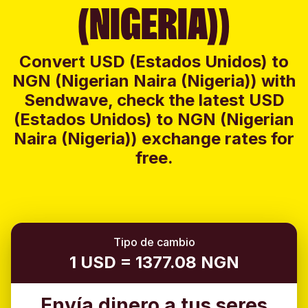
(NIGERIA))
Convert USD (Estados Unidos) to
NGN (Nigerian Naira (Nigeria)) with
Sendwave, check the latest USD
(Estados Unidos) to NGN (Nigerian
Naira (Nigeria)) exchange rates for
free.
Tipo de cambio
1 USD = 1377.08 NGN
Envía dinero a tus seres