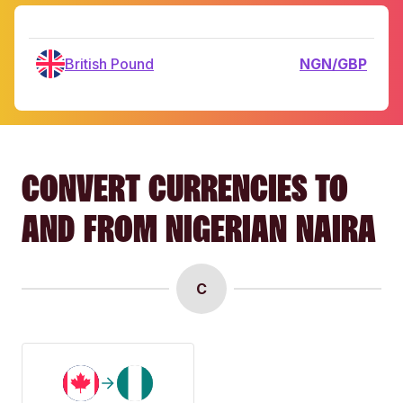
British Pound
NGN/GBP
CONVERT CURRENCIES TO
AND FROM NIGERIAN NAIRA
C