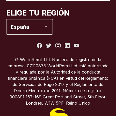
Canadá
Français
ELIGE TU REGIÓN
España
España
Estados Unidos
Francia
© WorldRemit Ltd. Número de registro de la
empresa: 07110878 WorldRemit Ltd está autorizada
Italia
y regulada por la Autoridad de la conducta
financiera británica (FCA) en virtud del Reglamento
de Servicios de Pago 2017 y el Reglamento de
Portugal
Dinero Electrónico 2011. Número de registro:
900891 167-169 Great Portland Street, 5th Floor,
Reino Unido
Londres, W1W 5PF, Reino Unido