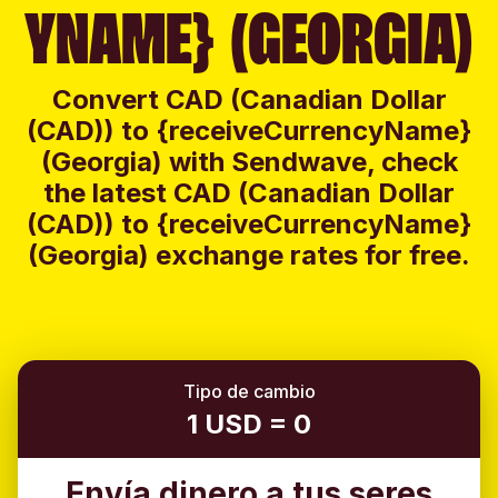
YNAME} (GEORGIA)
Convert CAD (Canadian Dollar
(CAD)) to {receiveCurrencyName}
(Georgia) with Sendwave, check
the latest CAD (Canadian Dollar
(CAD)) to {receiveCurrencyName}
(Georgia) exchange rates for free.
Tipo de cambio
1 USD = 0
Envía dinero a tus seres