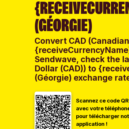
{RECEIVECURRE
(GÉORGIE)
Convert CAD (Canadian 
{receiveCurrencyName}
Sendwave, check the l
Dollar (CAD)) to {rece
(Géorgie) exchange rate
Scannez ce code QR
avec votre téléphon
pour télécharger no
application !