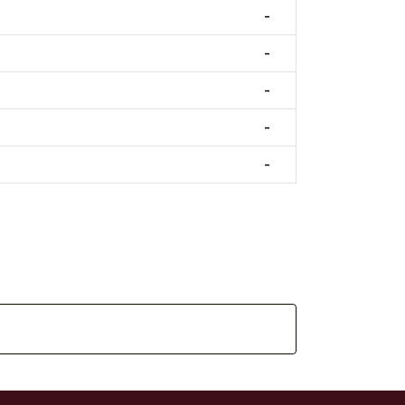
-
-
-
-
-