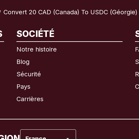
Convert 20 CAD (Canada) To USDC (Géorgie)
/
S
SOCIÉTÉ
International
English
Notre histoire
F
Blog
S
Sécurité
R
Brésil
Pays
C
Canada
English
Carrières
Canada
Français
Espagne
GION
France