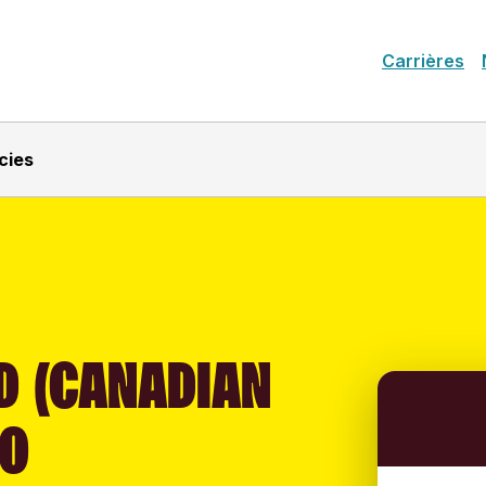
Carrières
cies
D (CANADIAN
TO