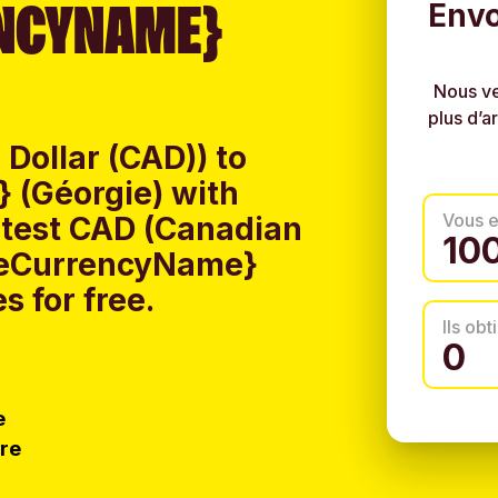
NCYNAME}
Envo
Nous ve
plus d’a
Dollar (CAD)) to
 (Géorgie) with
Vous 
atest CAD (Canadian
iveCurrencyName}
s for free.
Ils ob
e
tre