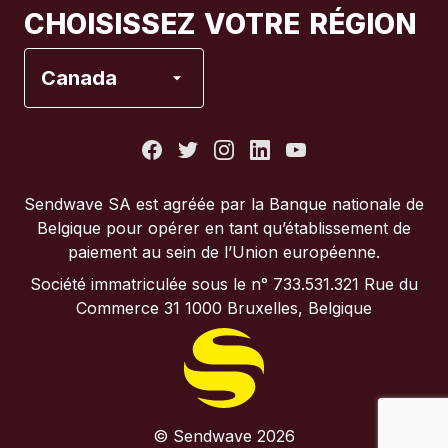
CHOISISSEZ VOTRE RÉGION
Espagne
Canada
États-Unis
France
Sendwave SA est agréée par la Banque nationale de
Belgique pour opérer en tant qu’établissement de
Italie
paiement au sein de l’Union européenne.
Société immatriculée sous le n° 733.531.321 Rue du
Portugal
Commerce 31 1000 Bruxelles, Belgique
Royaume-Uni
© Sendwave 2026