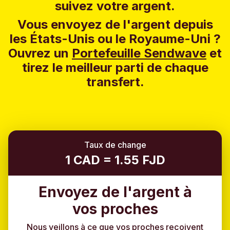
suivez votre argent.
Vous envoyez de l'argent depuis
les États-Unis ou le Royaume-Uni ?
Ouvrez un
Portefeuille Sendwave
et
tirez le meilleur parti de chaque
transfert.
Taux de change
1 CAD = 1.55 FJD
Envoyez de l'argent à
vos proches
Nous veillons à ce que vos proches reçoivent