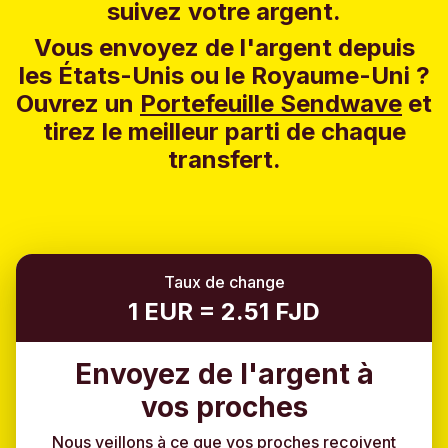
suivez votre argent.
Vous envoyez de l'argent depuis
les États-Unis ou le Royaume-Uni ?
Ouvrez un
Portefeuille Sendwave
et
tirez le meilleur parti de chaque
transfert.
Taux de change
1 EUR = 2.51 FJD
Envoyez de l'argent à
vos proches
Nous veillons à ce que vos proches reçoivent