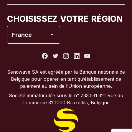
Canada
Français
CHOISISSEZ VOTRE RÉGION
Espagne
France
États-Unis
France
Sendwave SA est agréée par la Banque nationale de
Belgique pour opérer en tant qu’établissement de
Italie
paiement au sein de l’Union européenne.
Société immatriculée sous le n° 733.531.321 Rue du
Portugal
Commerce 31 1000 Bruxelles, Belgique
Royaume-Uni