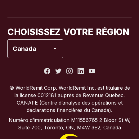
Canada
English
Canada
Français
CHOISISSEZ VOTRE RÉGION
Espagne
Canada
États-Unis
France
© WorldRemit Corp.‍ WorldRemit Inc. est titulaire de
la license 0012181 auprès de Revenue Quebec.
Italie
CANAFE (Centre d’analyse des opérations et
déclarations financières du Canada).
Portugal
Numéro d’immatriculation M11556765 2 Bloor St W,
Suite 700, Toronto, ON, M4W 3E2, Canada