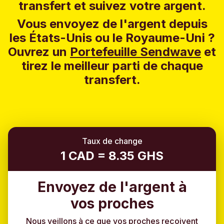
transfert et suivez votre argent.
Vous envoyez de l'argent depuis
les États-Unis ou le Royaume-Uni ?
Ouvrez un
Portefeuille Sendwave
et
tirez le meilleur parti de chaque
transfert.
Taux de change
1 CAD = 8.35 GHS
Envoyez de l'argent à
vos proches
Nous veillons à ce que vos proches reçoivent